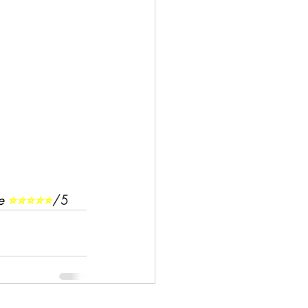
e 
⭐⭐⭐⭐⭐
/5