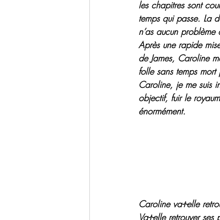
les chapitres sont cou
temps qui passe. La d
n’as aucun problème à
Après une rapide mise
de James, Caroline me
folle sans temps mort 
Caroline, je me suis i
objectif, fuir le roya
énormément.
Caroline va-t-elle retro
Va-t-elle retrouver ses