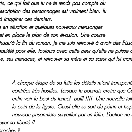
rts, ce qui fait que tu ne te rends pas compte du 
escription des personnages est vraiment bien. Tu 
 imaginer ces derniers.
 en situation et quelques nouveaux mensonges 
t en place le plan de son évasion. Une course 
jusqu’à la fin du roman. Je me suis retrouvé à avoir des friss
nquiété pour elle, toujours avec cette peur qu’elle ne puisse 
ume, ses menaces, et retrouver sa mère et sa sœur qui lui ma
A chaque étape de sa fuite les détails m’ont transport
contrées très hostiles. Lorsque tu pourrais croire que Ca
enfin voir le bout du tunnel, pafff !!!!  Une nouvelle tui
le coin de la figure. Ouuuf elle se sort du pétrin et hop
nouveau prisonnière surveiller par un félin. L’action ne 
uver sa liberté ?
 proches ?