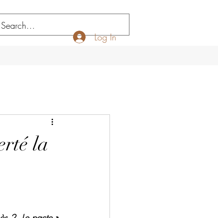
Log In
rté la
ès 2. Le pacte » 