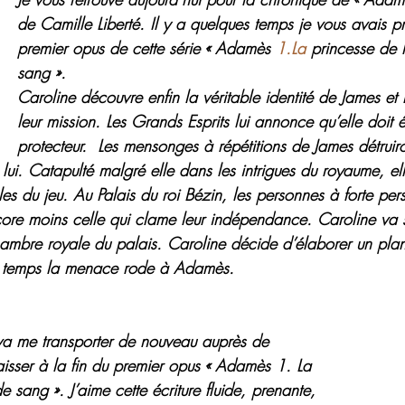
de Camille Liberté. Il y a quelques temps je vous avais pr
premier opus de cette série « Adamès 
1.La
 princesse de l
sang ».
Caroline découvre enfin la véritable identité de James et l
leur mission. Les Grands Esprits lui annonce qu’elle doit 
protecteur.  Les mensonges à répétitions de James détruir
lui. Catapulté malgré elle dans les intrigues du royaume, ell
les du jeu. Au Palais du roi Bézin, les personnes à forte per
ore moins celle qui clame leur indépendance. Caroline va s
mbre royale du palais. Caroline décide d’élaborer un plan 
ce temps la menace rode à Adamès.
va me transporter de nouveau auprès de 
aisser à la fin du premier opus « Adamès 1. La 
e sang ». J’aime cette écriture fluide, prenante, 