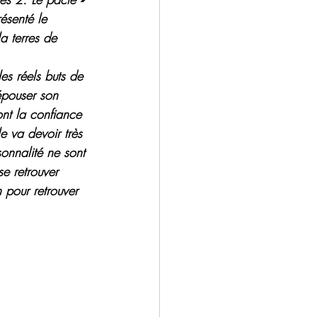
ésenté le 
a terres de 
es réels buts de 
épouser son 
ont la confiance 
e va devoir très 
sonnalité ne sont 
e retrouver 
pour retrouver 