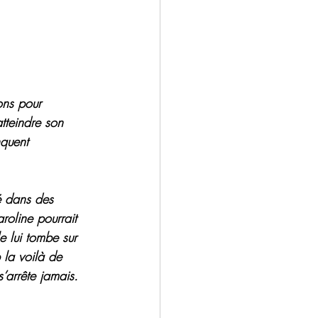
ons pour 
atteindre son 
nquent 
é dans des 
roline pourrait 
le lui tombe sur 
 la voilà de 
s’arrête jamais.