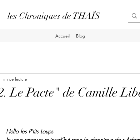
les Chroniques de THAÏS
Accueil
Blog
 min de lecture
. Le Pacte" de Camille Libe
Hello les P’tits Loups
Je vous retrouve aujourd’hui pour la chronique de « Adam