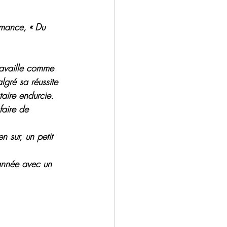
omance, « Du 
ravaille comme 
lgré sa réussite 
taire endurcie. 
faire de 
 sur, un petit 
’année avec un 