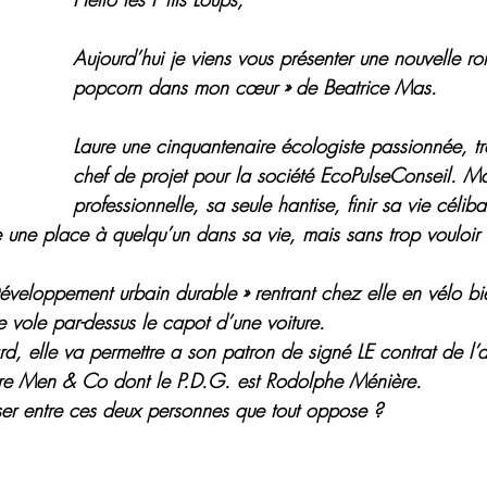
Aujourd’hui je viens vous présenter une nouvelle r
popcorn dans mon cœur » de Beatrice Mas.
Laure une cinquantenaire écologiste passionnée, t
chef de projet pour la société EcoPulseConseil. Ma
professionnelle, sa seule hantise, finir sa vie céliba
re une place à quelqu’un dans sa vie, mais sans trop vouloir 
veloppement urbain durable » rentrant chez elle en vélo bien
le vole par-dessus le capot d’une voiture.
rd, elle va permettre a son patron de signé LE contrat de l
aire Men & Co dont le P.D.G. est Rodolphe Ménière.
sser entre ces deux personnes que tout oppose ?