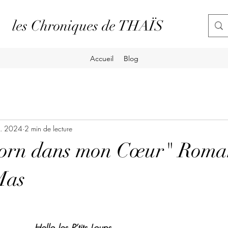
les Chroniques de THAÏS
Accueil
Blog
t. 2024
2 min de lecture
orn dans mon Cœur" Roma
Mas
Hello les P’tits Loups,