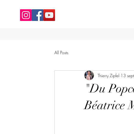
All Posts
Thierry Zipfel
13 sep
"Du Popc
Béatrice 