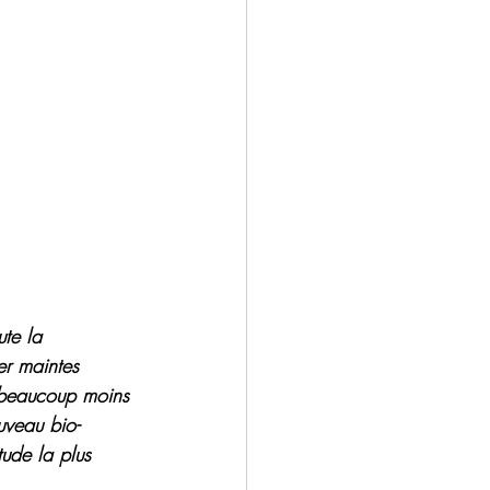
te la 
er maintes 
 beaucoup moins 
veau bio-
tude la plus 