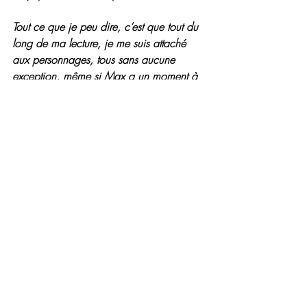
Tout ce que je peu dire, c’est que tout du 
long de ma lecture, je me suis attaché 
aux personnages, tous sans aucune 
exception, même si Max a un moment à 
été un magnifique « connard ». J’ai 
vraiment adoré leur deuxième chance. 
Ava patiente, lui à expliquer son 
parcours, Max découvre une femme 
formidable.