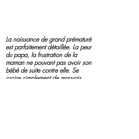
La naissance de grand prématuré 
est parfaitement détaillée. La peur 
du papa, la frustration de la 
maman ne pouvant pas avoir son 
bébé de suite contre elle. Se 
croire simplement de mauvais 
parents par ce que tout ne s’est 
pas passé comme prévu. C’est 
simplement le destin, que l’on 
surmonte ensemble souder sans 
ne jamais rien lâcher.
Un gros coup de cœur pour cette 