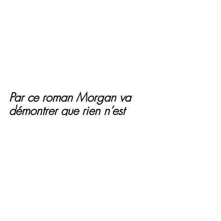
Par ce roman Morgan va 
démontrer que rien n’est 
impossible, que tout démon 
se surmonte, plus facile qu’à 
dire qu’à faire. Que l’esprit 
d’équipe avec le 
personnage de Robert tout 
s’imbriquait beaucoup plus 
facilement, que les 
spécialités se complétaient 